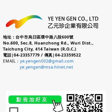
地址：台中市烏日區環中路八段600號
No.600, Sec.8, Huanzhong Rd., Wuri Dist.,
Taichung City, 414 Taiwan (R.O.C.)
電話|04-23357779 /
傳真|04-23359522
EMAIL：
ye.yengen002@gmail.com
ye.yengen@msa.hinet.net