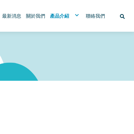
最新消息
關於我們
產品介紹
聯絡我們
茶葉原物料TEA
濃糖糖漿Syrup
各式調味粉Seasoning Powder
爆爆珠Popping Boba
珍珠粉圓Pearl
飲品配料Drink ingredients
茶葉禮盒Tea gift box
機器設備Machine
椰
茶
寒天
杯子
吸