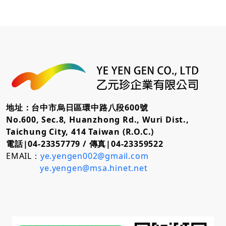
地址：台中市烏日區環中路八段600號
No.600, Sec.8, Huanzhong Rd., Wuri Dist.,
Taichung City, 414 Taiwan (R.O.C.)
電話|04-23357779 /
傳真|04-23359522
EMAIL：
ye.yengen002@gmail.com
ye.yengen@msa.hinet.net