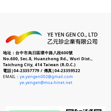
地址：台中市烏日區環中路八段600號
No.600, Sec.8, Huanzhong Rd., Wuri Dist.,
Taichung City, 414 Taiwan (R.O.C.)
電話|04-23357779 /
傳真|04-23359522
EMAIL：
ye.yengen002@gmail.com
ye.yengen@msa.hinet.net