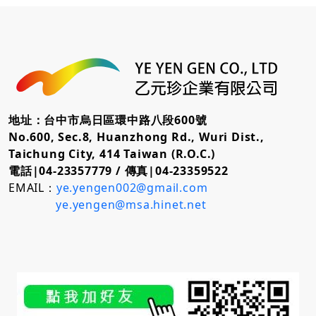
地址：台中市烏日區環中路八段600號
No.600, Sec.8, Huanzhong Rd., Wuri Dist.,
Taichung City, 414 Taiwan (R.O.C.)
電話|04-23357779 /
傳真|04-23359522
EMAIL：
ye.yengen002@gmail.com
ye.yengen@msa.hinet.net