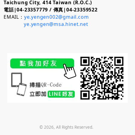
Taichung City, 414 Taiwan (R.O.C.)
電話|04-23357779 /
傳真|04-23359522
EMAIL：
ye.yengen002@gmail.com
ye.yengen@msa.hinet.net
©
2026
, All Rights Reserved.